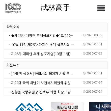
武林高手
Tog
武林高手
nav
학회소식
2026-08-05
- ◆제26차 대피연 추계심포지엄◆10/11(일)서울드래곤시티
2026-07-31
- 10월 11일 제26차 대피연 추계 심포지엄 주제: 피부 재생의 새로운 시대, 그 중심에 …
2026-07-25
- 제26차 대피연 추계 심포지엄(10월11일) 주제 공모(7월30일 마감)
최신뉴스
2026-07-31
- [한특위 성명서]‘한의사의 레이저 사용’은 국민건강 안전을 위해 근절되어야 한다
2026-07-24
- 제22대 국회 하반기 보건복지위원회 위원
2026-07-24
- 진성준 국방위원장-김택우 의협 회장, “공보의 복무 단축 추진” 공감대