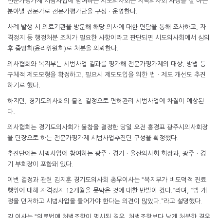
전문가평가제 시범사업에 참여하는 시도의사회는 지역의사회 사정을 잘 아는
분야별 전문가로 전문가평가단을 구성ㆍ운영한다.
사례 발생 시 의료기관을 방문해 해당 의사에 대한 면담을 통해 조사하고, 자
격정지 등 행정처분 조치가 필요한 사항이라고 판단되면 시도의사회에서 심의
후 중앙회(윤리위원회)로 처분을 의뢰한다.
의사협회와 복지부는 시범사업 결과를 평가해 전문가평가제의 대상, 방법 등
구체적 제도모형을 확정하고, 필요시 제도도입을 위한 법ㆍ제도 개선도 추진
하기로 했다.
하지만, 경기도의사회의 불참 결정으로 면허관리 시범사업에 차질이 예상된
다.
의사협회는 경기도의사회가 불참을 결정한 당일 오전 홍경표 광주시의사회장
을 단장으로 하는 전문가평가제 시범사업추진단 구성을 확정했다.
추진단에는 시범사업에 참여하는 광주ㆍ경기ㆍ울산의사회 회장과, 광주ㆍ경
기 부회장이 포함돼 있다.
이번 결정과 관련 김지훈 경기도의사회 총무이사는 “복지부가 비도덕적 진료
행위에 대해 자격정지 12개월을 못박은 것에 대한 반발이 컸다.”라며, “법 개
정을 먼저하고 시범사업을 들어가야 한다는 의견이 많았다.”라고 설명했다.
김 이사는 “의료법에 처벌조항이 명시된 경우, 처벌조항보다 낮게 처분한 경우