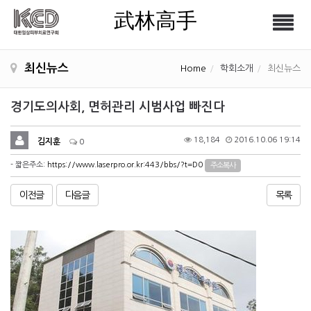
武林高手
Tog
武林高手
nav
최신뉴스
Home
학회소개
최신뉴스
경기도의사회, 면허관리 시범사업 빠진다
18,184
2016.10.06 19:14
김지훈
0
- 짧은주소:
https://www.laserpro.or.kr:443/bbs/?t=D0
주소복사
이전글
다음글
목록