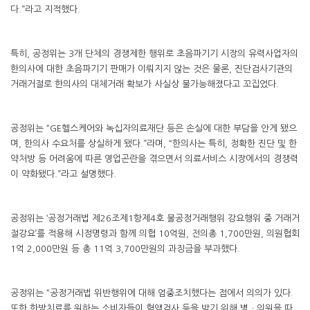
다.”라고 지적했다.
특히, 공정위는 3개 단체의 경쟁제한 행위로 초음파기기 시장의 유력사업자의
한의사에 대한 초음파기기 판매가 이뤄지지 않는 것은 물론, 진단검사기관의
거래거절로 한의사의 대체거래 확보가 사실상 불가능해졌다고 꼬집었다.
공정위는 “GE헬스케어와 녹십자의료재단 등은 손실에 대한 부담을 안게 됐으
며, 한의사 수요처를 상실하게 됐다.”라며, “한의사는 특히, 정확한 진단 및 한
약처방 등 어려움에 따른 영업곤란을 겪으면서 의료서비스 시장에서의 경쟁력
이 약화됐다.”라고 설명했다.
공정위는 ‘공정거래법 제26조제1항제4호 불공정거래행위 강요행위 중 거래거
절강요’를 적용해 시정명령과 함께 의협 10억원, 전의총 1,700만원, 의원협회
1억 2,000만원 등 총 11억 3,700만원의 과징금을 부과했다.
공정위는 “공정거래법 위반행위에 대해 엄중조치했다는 점에서 의의가 있다.
또한 한방치료를 원하는 소비자들이 혈액검사 등을 받기 위해 병ㆍ의원을 따