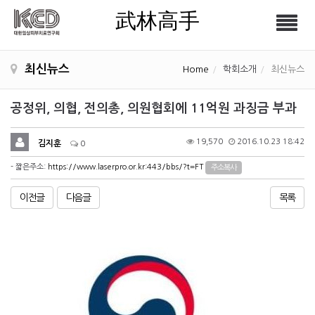
武林高手
Tog
武林高手
nav
최신뉴스
Home
학회소개
최신뉴스
공정위, 의협, 전의총, 의원협회에 11억원 과징금 부과
19,570
2016.10.23 18:42
김지훈
0
- 짧은주소:
https://www.laserpro.or.kr:443/bbs/?t=FT
주소복사
이전글
다음글
목록