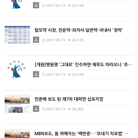
2017.03.13
23,169
탈모약 시장, 전문약-외자사·일반약-국내사 '장악'
2017.03.13
26,725
[개원]병원명 '그대로' 인수하면 채무도 따라오니 '주…
2017.03.13
23,109
언론에 보도 된 제7차 대피연 심포지엄
2017.03.13
24,983
MBN보도, 몸 하얘지는 '백반증'…'모내기 치료법' …