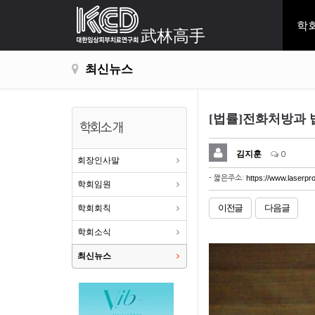
학
武林高手
최신뉴스
[법률]전화처방과 
학회소개
김지훈
0
회장인사말
https://www.laserpr
- 짧은주소:
학회임원
이전글
다음글
학회회칙
학회소식
최신뉴스