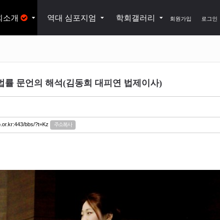
회소개
역대 심포지엄
학회갤러리
회원가입
로그인
법률 문언의 해석(김동희 대피연 법제이사)
o.or.kr:443/bbs/?t=Kz
주소복사