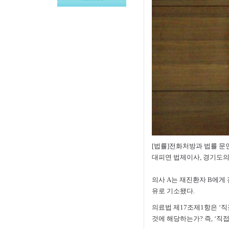
[법률]전화처방과 법률 문
대피연 법제이사, 경기도
의사 A는 재진환자 B에게
유로 기소됐다.
의료법 제17조제1항은 ‘직
것에 해당하는가? 즉, ‘직