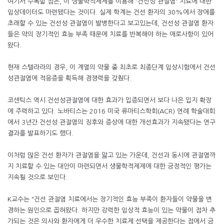
여기서 주목할 점은, 이 생물학적제제를 이용해 '건선성 관절염' 치료에 대한
임상데이터도 마련됐다는 것이다. 실제 학계는 건선 환자의 30%에서 장애를
초래할 수 있는 건선성 관절염이 발병한다고 보고있는데, 건선성 관절염 환자
들은 약의 장기적인 효능 부족 때문에 치료를 반복해야 하는 애로사항이 있어
왔다.
현재 스텔라라의 경우, 이 계열의 약물 중 최초로 최종단계 임상시험에서 건선
성관절염에 적응증을 획득해 경쟁력을 갖췄다.
코센틱스 역시 건선성관절염에 대한 효과가 입증되면서 보다 나은 입지 확장
에 주력하고 있다. 노바티스는 2016 미국 류마티스학회(ACR) 연례 학술대회
에서 3년간 건선성 관절염의 징후와 증상에 대한 개선효과가 지속됐다는 연구
결과를 발표하기도 했다.
이처럼 많은 건선 환자가 관절염을 앓고 있는 가운데, 건선과 동시에 관절염까
지 치료할 수 있는 대안이 마련되면서 생물학적제제에 대한 긍정적인 평가는
지속될 것으로 보인다.
K교수는 "건선 관절염 치료에서는 장기적인 효능 부족이 환자들이 약물을 변
경하는 원인으로 꼽혀왔다. 하지만 강력한 임상적 효능이 있는 약물이 점차 추
가되는 것은 의사와 환자에게 더 우수한 치료제 선택을 제공한다는 점에서 긍