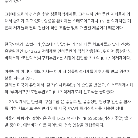
등이 있다.
그런데 오히려 건선은 후발 생물학적제제들, 그러니까 인터루킨 제제들에 의
해서 활기가 띄고 있다. 염증을 완화하는 스테로이드제나 TNF를 억제하던 기
존의 제제들과 달리 건선에 직접 초점을 맞춰 개발된 제품이기 때문이다.
한국얀센의 '스텔라라(우스테키누맙)'는 기존의 다른 치료제들과 달리 건선의
유발원인인 IL-12/23 저해제로 인터루킨에 직접 작용한다. 뒤이어 등장한 노
바티스의 '코센틱스(세쿠키누맙)'는 시장에 진입한 최초의 IL-17 억제제이다.
이뿐만이 아니다. 해외에서는 이미 타 생물학적제제들이 허가를 받고 경쟁에
불을 지피고 있다.
릴리는 미국과 유럽에서 '탈츠(익세키주맙)'의 승인을 받았고, 아스트라제네카
의 '루미세프(브로달루맙)'도 IL-17 억제제로써 신고식을 끝마쳤다.
IL-23 억제제인 얀센의 '구셀쿠맙'은 중등도 및 중증성인 판상형 건선증 환자
를 위한 치료제로 승인받기 위해 미국 FDA에 허가신청서를 제출한 상태.
아울러 베링거인겔하임은 현재 IL-23 억제제인 'BI655066(리산키주맙)'을 개
발 중이며, 애브비가 이를 이어받아 후속 임상을 진행중이다.