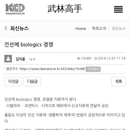
武林高手
Tog
武林高手
nav
최신뉴스
Home
학회소개
최신뉴스
건선에 biologics 경쟁
19,991
2016.12.01 11:14
김지훈
0
- 짧은주소:
https://www.laserpro.or.kr:443/bbs/?t=NB
주소복사
이전글
다음글
목록
건선에 biologics 경쟁, 관절염 치료까지 본다
`스텔라라`·`코센틱스` 시작으로 해외에서 신규치료제 연달아 승인
중등도 이상의 건선 치료에 '생물학적 제제'의 반응이 긍정적으로 이어지고 있
다.