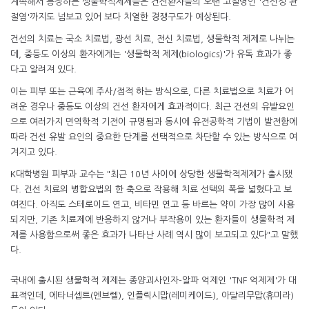
계속해서 등장하는 생물학적제제들은 건선환자들의 오랜 고질병인 '건선성 관
절염'까지도 넘보고 있어 보다 치열한 경쟁구도가 예상된다.
건선의 치료는 국소 치료법, 광선 치료, 전신 치료법, 생물학적 제제로 나뉘는
데, 중등도 이상의 환자에게는 '생물학적 제제(biologics)'가 유독 효과가 좋
다고 알려져 있다.
이는 피부 또는 근육에 주사/점적 하는 방식으로, 다른 치료법으로 치료가 어
려운 경우나 중등도 이상의 건선 환자에게 효과적이다. 최근 건선의 유발요인
으로 여러가지 면역학적 기전이 규명됨과 동시에 유전공학적 기법이 발전함에
따라 건선 유발 요인의 중요한 단계를 선택적으로 차단할 수 있는 방식으로 여
겨지고 있다.
K대학병원 피부과 교수는 "최근 10년 사이에 상당한 생물학적제제가 출시됐
다. 건선 치료의 병합요법의 한 축으로 작용해 치료 선택의 폭을 넓혔다고 보
여진다. 아직도 스테로이드 연고, 비타민 연고 등 바르는 약이 가장 많이 사용
되지만, 기존 치료제에 반응하지 않거나 부작용이 있는 환자들이 생물학적 제
제를 사용함으로써 좋은 효과가 나타난 사례 역시 많이 보고되고 있다"고 말했
다.
국내에 출시된 생물학적 제제는 종양괴사인자-알파 억제인 'TNF 억제제'가 대
표적인데, 에타너셉트(엔브렐), 인플릭시맙(레미케이드), 아달리무맙(휴미라)