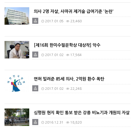
의사 2명 자살, 사마귀 제거술 급여기준 '논란'
2017.01.05
23,460
[제16회 한미수필문학상 대상작] 악수
2017.01.02
17,564
면허 빌려준 85세 의사, 2억원 환수 폭탄
2017.01.02
22,248
심평원 현지 확인 통보 받은 강릉 비뇨기과 개원의 자살
2016.12.31
18,820