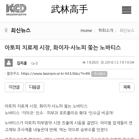
武林高手
Tog
武林高手
nav
최신뉴스
Home
학회소개
최신뉴스
아토피 치료제 시장, 화이자·사노피 쫒는 노바티스
19,850
2016.12.19 10:04
김지훈
0
- 짧은주소:
https://www.laserpro.or.kr:443/bbs/?t=RK
주소복사
이전글
다음글
목록
아토피 치료제 시장, 화이자·사노피 쫒는 노바티스
노바티스 '지아코' 인수…피부과 포트폴리오 확대 '인수금 비공개'
노바티스가 아토피 피부염약 시장 진출에 시동을 걸었다. 라이벌 업체들이 연
고제와 주사제를 내놓은데 반해, 먹는 약으로 승부수를 던졌다.