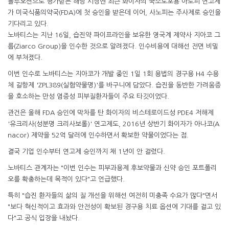
블루오션으로 평가받는 해당 시장엔 최근 화이자의 국소도포용 아토피 연고제
가 미국식품의약국(FDA)에 첫 승인을 받은데 이어, 사노피는 주사제로 승인을
기다리고 있다.
노바티스는 지난 16일, 습진약 파이프라인을 보유한 영국계 제약사 지아코 그
룹(Ziarco Group)을 인수한 것으로 알려졌다. 인수비용에 대해선 전면 비밀
에 부쳐졌다.
이번 인수로 노바티스는 지아코가 개발 중인 1일 1회 용법의 경구용 H4 수용
체 길항제 'ZPL389(실험약물명)'를 바구니에 담았다. 습진을 동반한 가려움증
을 호소하는 만성 염증성 피부질환자들이 주요 타깃이었다.
관건은 올해 FDA 승인에 막차를 탄 화이자의 비스테로이드성 PDE4 저해제
'유크리사(성분명 크리사보롤)' 연고제도, 2016년 상반기 화이자가 아나코(A
nacor) 제약을 52억 달러에 인수하면서 확보한 약물이었다는 점.
결국 기업 인수부터 연고제 승인까지 채 1년이 안 걸렸다.
노바티스 관계자는 "이번 인수는 피부과용제 후보약물과 신약 승인 포트폴리
오를 확충하는데 목적이 있다"고 언급했다.
특히 "습진 환자들의 삶의 질 개선을 위해선 여전히 미충족 수요가 많다"면서
"보다 혁신적이고 효과와 안전성이 확보된 경구용 치료 옵션에 기대를 걸고 있
다"고 공식 입장을 내놨다.