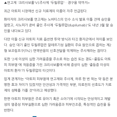
▲연고제 '크리사보롤'VS주사제 '두필루맙'…경구용 약까지=
최근 아토피 시장에선 신규 치료제의 이름이 자주 언급된다.
화이자의 크리사보롤 연고제는 노바티스의 인수 소식 발표 이틀 전에 승인을
알렸고, 사노피가 준비 중인 주사제 '두필루맙(dupilumab)'도 내년 3월 말 승
인을 내다보고 있다.
다만 이들 신규 아토피 치료 옵션엔 투약 방식과 타깃 환자군에서 차이를 보인
다. 승인 대기 중인 두필루맙은 알레르기성 질환의 주요 원인으로 꼽히는 제2
형 보조림프구(Th2) 면역반응의 신호전달을 억제하는 주사제라는 점이다.
또한 '2세 이상의 심한 가려움증을 주소로 하는 습진 또는 경도~중등도 아토
피 피부염'에 적응증을 가진 크리사보롤에 비해 증상이 심한 '중등증 이상의
아토피 환자'가 두필루맙의 타깃이다.
업계 관계자는 "아토피 피부염에 연고제와 주사제, 하루 한 번 먹는 약 등은 분
명한 효과 차이가 있겠지만 안전성과 가격적인 부분, 의료진의 선호도가 치료
제의 성패를 가를 것"이라고 예상했다.
한편 아토피 피부염은 주로 유아기 혹은 소아기에 시작되는 만성적이고 재발
성의 염증성 피부질환으로 심한 가려움증과 피부건조증, 특징적인 습진을 동
반한다.