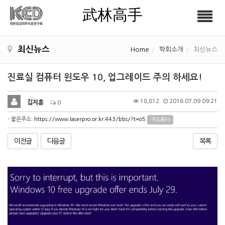
武林高手
Tog
武林高手
nav
최신뉴스
Home
학회소개
최신뉴스
진료실 컴퓨터 윈도우 10, 업그레이드 주의 하세요!
18,812
2016.07.09 09:21
김지훈
0
- 짧은주소:
https://www.laserpro.or.kr:443/bbs/?t=o5
주소복사
이전글
다음글
목록