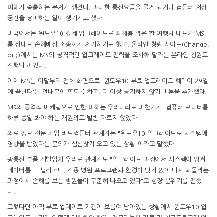
피해가 속출하는 문제가 생겼다. 과다한 통신요금을 물게 되거나 컴퓨터 저장
공간을 낭비하는 일이 생기기도 했다.
미국에서는 윈도우10 강제 업그레이드로 피해를 입은 한 여행사 대표가 MS
를 상대로 손해배상 소송까지 제기하기도 했고, 온라인 청원 사이트(Change.
org)에서는 MS의 공격적인 업그레이드 전략을 조사해 달라는 온라인 청원도
진행되고 있다.
이에 MS는 이달부터 전체 화면으로 '윈도우10 무료 업그레이드 혜택이 29일
에 끝난다'는 안내문이 뜨도록 하고, 더 이상 공지하지 않기 버튼을 추가했다.
MS의 공격적 마케팅으로 인한 피해는 우리나라도 마찬가지. 컴퓨터 모니터를
하루 종일 봐야 하는 개원의도 별반 다르지 않았다.
의료 정보 전문 기업 비트컴퓨터 관계자는 "윈도우10 업그레이드로 시스템에
영향을 받았다는 문의가 심심찮게 오고 있는 상황"이라고 말했다.
광통신 부품 개발업체 우리로 관계자도 "업그레이드 과정에서 시스템이 엉켜
데이터를 다 날리거나, 각종 병원 프로그램과 환경이 맞지 않아 다시 되돌리는
과정에서 손해를 보는 병원들이 꾸준히 나오고 있다"고 현장 분위기를 전했
다.
그렇다면 아직 무료 업데이트 기간이 보름여 남아있는 상황에서 윈도우10 업