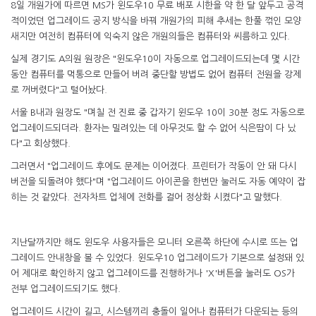
8일 개원가에 따르면 MS가 윈도우10 무료 배포 시한을 약 한 달 앞두고 공격
적이었던 업그레이드 공지 방식을 바꿔 개원가의 피해 추세는 한풀 꺾인 모양
새지만 여전히 컴퓨터에 익숙지 않은 개원의들은 컴퓨터와 씨름하고 있다.
실제 경기도 A의원 원장은 "윈도우10이 자동으로 업그레이드되는데 몇 시간
동안 컴퓨터를 먹통으로 만들어 버려 중단할 방법도 없어 컴퓨터 전원을 강제
로 꺼버렸다"고 털어놨다.
서울 B내과 원장도 "며칠 전 진료 중 갑자기 윈도우 10이 30분 정도 자동으로
업그레이드되더라. 환자는 밀려있는 데 아무것도 할 수 없어 식은땀이 다 났
다"고 회상했다.
그러면서 "업그레이드 후에도 문제는 이어졌다. 프린터가 작동이 안 돼 다시
버전을 되돌려야 했다"며 "업그레이드 아이콘을 한번만 눌러도 자동 예약이 잡
히는 것 같았다. 전자차트 업체에 전화를 걸어 정상화 시켰다"고 말했다.
지난달까지만 해도 윈도우 사용자들은 모니터 오른쪽 하단에 수시로 뜨는 업
그레이드 안내창을 볼 수 있었다. 윈도우10 업그레이드가 기본으로 설정돼 있
어 제대로 확인하지 않고 업그레이드를 진행하거나 'X'버튼을 눌러도 OS가
전부 업그레이드되기도 했다.
업그레이드 시간이 길고, 시스템끼리 충돌이 일어나 컴퓨터가 다운되는 등의