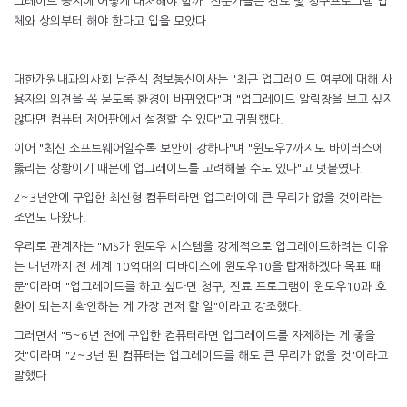
그레이드 공지에 어떻게 대처해야 할까. 전문가들은 진료 및 청구프로그램 업
체와 상의부터 해야 한다고 입을 모았다.
대한개원내과의사회 남준식 정보통신이사는 "최근 업그레이드 여부에 대해 사
용자의 의견을 꼭 묻도록 환경이 바뀌었다"며 "업그레이드 알림창을 보고 싶지
않다면 컴퓨터 제어판에서 설정할 수 있다"고 귀띔했다.
이어 "최신 소프트웨어일수록 보안이 강하다"며 "윈도우7까지도 바이러스에
뚫리는 상황이기 때문에 업그레이드를 고려해볼 수도 있다"고 덧붙였다.
2~3년안에 구입한 최신형 컴퓨터라면 업그레이에 큰 무리가 없을 것이라는
조언도 나왔다.
우리로 관계자는 "MS가 윈도우 시스템을 강제적으로 업그레이드하려는 이유
는 내년까지 전 세계 10억대의 디바이스에 윈도우10을 탑재하겠다 목표 때
문"이라며 "업그레이드를 하고 싶다면 청구, 진료 프로그램이 윈도우10과 호
환이 되는지 확인하는 게 가장 먼저 할 일"이라고 강조했다.
그러면서 "5~6년 전에 구입한 컴퓨터라면 업그레이드를 자제하는 게 좋을
것"이라며 "2~3년 된 컴퓨터는 업그레이드를 해도 큰 무리가 없을 것"이라고
말했다