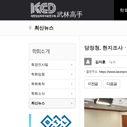
학
武林高手
최신뉴스
당정청, 현지조사
학회소개
김지훈
0
회장인사말
https://www.laserpro
- 짧은주소:
학회임원
이전글
다음글
학회회칙
학회소식
최신뉴스