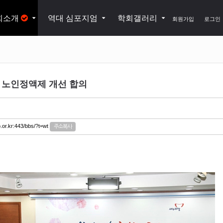
회소개
역대 심포지엄
학회갤러리
회원가입
로그인
ㆍ노인정액제 개선 합의
.or.kr:443/bbs/?t=wt
주소복사