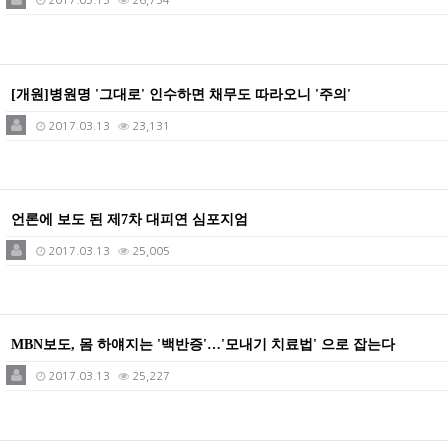
2017.03.13
26,754
[개원]병원명 '그대로' 인수하면 채무도 따라오니 '주의'
2017.03.13
23,131
언론에 보도 된 제7차 대피연 심포지엄
2017.03.13
25,005
MBN보도, 몸 하얘지는 '백반증'…'모내기 치료법' 으로 잡는다
2017.03.13
25,227