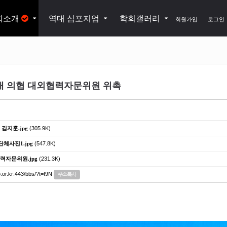
회소개
역대 심포지엄
학회갤러리
회원가입
로그인
3대 의협 대외협력자문위원 위촉
김지훈.jpg
(305.9K)
단체사진1.jpg
(547.8K)
협력자문위원.jpg
(231.3K)
o.or.kr:443/bbs/?t=f9N
주소복사