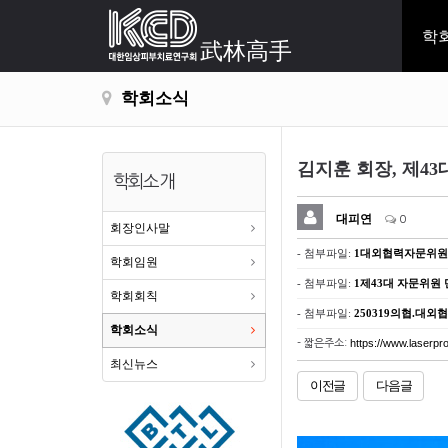
학
武林高手
학회소식
김지훈 회장, 제4
학회소개
대피연
0
회장인사말
- 첨부파일:
1대외협력자문위원 
학회임원
- 첨부파일:
1제43대 자문위원 
학회회칙
- 첨부파일:
250319의협.대외
학회소식
https://www.laserpr
- 짧은주소:
최신뉴스
이전글
다음글