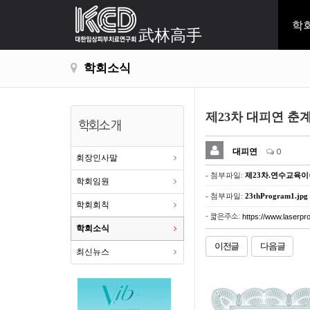
학
武林高手
학회소식
제23차 대피연 춘계
학회소개
대피연
0
회장인사말
- 첨부파일:
제23차.연수교육이
학회임원
- 첨부파일:
23thProgram1.jpg
학회회칙
https://www.laserpro
- 짧은주소:
학회소식
이전글
다음글
최신뉴스