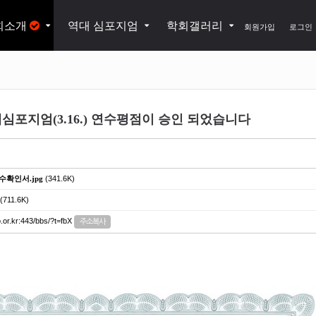
회소개
역대 심포지엄
학회갤러리
회원가입
로그인
심포지엄(3.16.) 연수평점이 승인 되었습니다
수확인서.jpg
(341.6K)
(711.6K)
.or.kr:443/bbs/?t=fbX
주소복사