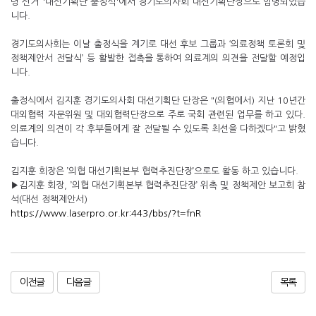
령 선거 '대선기획단 출정식'에서 경기도의사회 대선기획단장으로 임명되었습
니다.
경기도의사회는 이날 출정식을 계기로 대선 후보 그룹과 ‘의료정책 토론회 및
정책제안서 전달식’ 등 활발한 접촉을 통하여 의료계의 의견을 전달할 예정입
니다.
출정식에서 김지훈 경기도의사회 대선기획단 단장은 "(의협에서) 지난 10년간
대외협력 자문위원 및 대외협력단장으로 주로 국회 관련된 업무를 하고 있다.
의료계의 의견이 각 후부들에게 잘 전달될 수 있도록 최선을 다하겠다"고 밝혔
습니다.
김지훈 회장은 ’의협 대선기획본부 협력추진단장’으로도 활동 하고 있습니다.
▶김지훈 회장, ’의협 대선기획본부 협력추진단장’ 위촉 및 정책제안 보고회 참
석(대선 정책제안서)
https://www.laserpro.or.kr:443/bbs/?t=fnR
이전글
다음글
목록