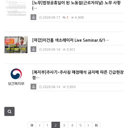
[노무]법정공휴일이 된 노동절(근로자의날) 노무 사항
(…
2026.04.17
1
4,906
[마감]이건홍 색소레이저 Live Seminar.6/1…
2026.04.16
3,921
[복지부]주사기･주사침 매점매석 금지에 따른 긴급현장
점…
2026.04.14
3,650
1
2
3
4
5