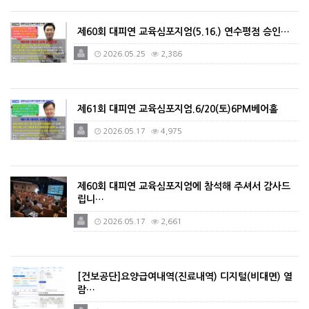
제60회 대피연 교육심포지엄(5.16.) 연수평점 승인…
2026.05.25
2,386
제61회 대피연 교육심포지엄.6/20(토)6PM베어홀
2026.05.17
4,975
제60회 대피연 교육심포지엄에 참석해 주셔서 감사드
립니…
2026.05.17
2,661
[건보공단]요양급여내역(진료내역) 디지털(비대면) 열
람…