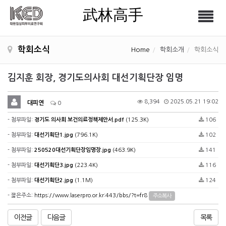
武林高手
Tog
武林高手
nav
학회소식
Home
학회소개
학회소식
김지훈 회장, 경기도의사회 대선기획단장 임명
8,394
2025.05.21 19:02
대피연
0
- 첨부파일:
경기도 의사회 보건의료정책제안서.pdf
(125.3K)
106
- 첨부파일:
대선기획단1.jpg
(796.1K)
102
- 첨부파일:
250520대선기획단장임명장.jpg
(463.9K)
141
- 첨부파일:
대선기획단3.jpg
(223.4K)
116
- 첨부파일:
대선기획단2.jpg
(1.1M)
124
- 짧은주소:
https://www.laserpro.or.kr:443/bbs/?t=fr8
주소복사
이전글
다음글
목록