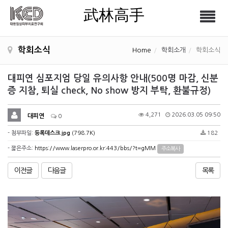
武林高手
Tog
武林高手
nav
학회소식
Home
학회소개
학회소식
대피연 심포지엄 당일 유의사항 안내(500명 마감, 신분
증 지참, 퇴실 check, No show 방지 부탁, 환불규정)
4,271
2026.03.05 09:50
대피연
0
- 첨부파일:
등록데스크.jpg
(798.7K)
182
- 짧은주소:
https://www.laserpro.or.kr:443/bbs/?t=gMM
주소복사
이전글
다음글
목록