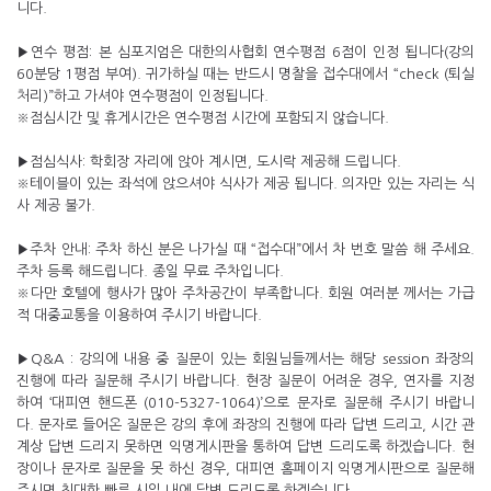
니다.
▶연수 평점: 본 심포지엄은 대한의사협회 연수평점 6점이 인정 됩니다(강의
60분당 1평점 부여). 귀가하실 때는 반드시 명찰을 접수대에서 “check (퇴실
처리)”하고 가셔야 연수평점이 인정됩니다.
※점심시간 및 휴게시간은 연수평점 시간에 포함되지 않습니다.
▶점심식사: 학회장 자리에 앉아 계시면, 도시락 제공해 드립니다.
※테이블이 있는 좌석에 앉으셔야 식사가 제공 됩니다. 의자만 있는 자리는 식
사 제공 불가.
▶주차 안내: 주차 하신 분은 나가실 때 “접수대”에서 차 번호 말씀 해 주세요.
주차 등록 해드립니다. 종일 무료 주차입니다.
※다만 호텔에 행사가 많아 주차공간이 부족합니다. 회원 여러분 께서는 가급
적 대중교통을 이용하여 주시기 바랍니다.
▶Q&A : 강의에 내용 중 질문이 있는 회원님들께서는 해당 session 좌장의
진행에 따라 질문해 주시기 바랍니다. 현장 질문이 어려운 경우, 연자를 지정
하여 ‘대피연 핸드폰 (010-5327-1064)’으로 문자로 질문해 주시기 바랍니
다. 문자로 들어온 질문은 강의 후에 좌장의 진행에 따라 답변 드리고, 시간 관
계상 답변 드리지 못하면 익명게시판을 통하여 답변 드리도록 하겠습니다. 현
장이나 문자로 질문을 못 하신 경우, 대피연 홈페이지 익명게시판으로 질문해
주시면 최대한 빠른 시일 내에 답변 드리도록 하겠습니다.