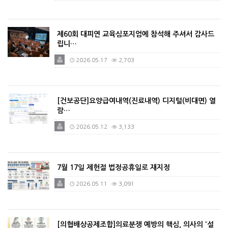
제60회 대피연 교육심포지엄에 참석해 주셔서 감사드
립니…
2026.05.17
2,703
[건보공단]요양급여내역(진료내역) 디지털(비대면) 열
람…
2026.05.12
3,133
7월 17일 제헌절 법정공휴일로 재지정
2026.05.11
3,091
[의협배상공제조합]의료분쟁 예방의 핵심, 의사의 '설