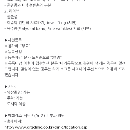
- 한관종과 비후성반흔의 구분
2. 라이브
- 한관종
- 이중턱 간단히 치료하기, Jowl lifting (시연)
- 목주름(Platysmal band, Fine wrinkles) 치료 (시연)
▶사전등록:
※참가비: “무료”
※등록신청:
※등록마감: 문자 도착순으로 “25명”
※등록마감 이후에 접수하신 분은 ‘대기등록’으로 결원이 생기는 경우에 알려
드립니다. 결원이 없는 경우는 차기 소그룹 세미나에 우선적으로 초대 해 드리
겠습니다.
▶기타:
- 영상촬영: 가능
- 주차: 가능
- 도시락 제공
▶학회장소: 닥터지(Dr.G) 피부과 의원
- 홈페이지:
http://www.drgclinic.co.kr/clinic/location.asp