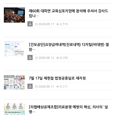
제60회 대피연 교육심포지엄에 참석해 주셔서 감사드
립니…
2026.05.17
2,715
[건보공단]요양급여내역(진료내역) 디지털(비대면) 열
람…
2026.05.12
3,155
7월 17일 제헌절 법정공휴일로 재지정
2026.05.11
3,111
[의협배상공제조합]의료분쟁 예방의 핵심, 의사의 '설
명…