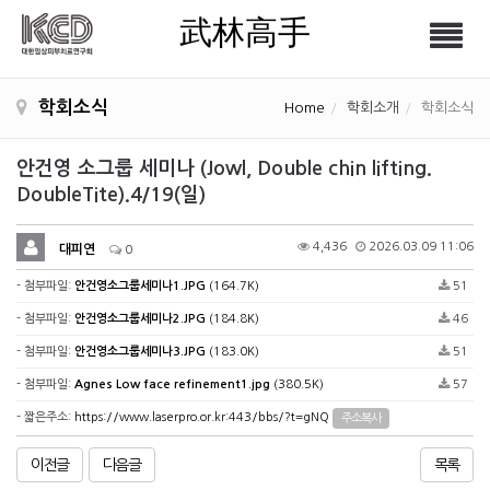
武林高手
Tog
武林高手
nav
학회소식
Home
학회소개
학회소식
안건영 소그룹 세미나 (Jowl, Double chin lifting.
DoubleTite).4/19(일)
4,436
2026.03.09 11:06
대피연
0
- 첨부파일:
안건영소그룹세미나1.JPG
(164.7K)
51
- 첨부파일:
안건영소그룹세미나2.JPG
(184.8K)
46
- 첨부파일:
안건영소그룹세미나3.JPG
(183.0K)
51
- 첨부파일:
Agnes Low face refinement1.jpg
(380.5K)
57
- 짧은주소:
https://www.laserpro.or.kr:443/bbs/?t=gNQ
주소복사
이전글
다음글
목록