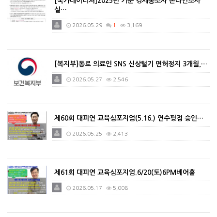
[국가데이터처]2025년 기준 경제총조사 온라인조사
실…
2026.05.29
1
3,169
[복지부]동료 의료인 SNS 신상털기 면허정지 3개월,…
2026.05.27
2,546
제60회 대피연 교육심포지엄(5.16.) 연수평점 승인…
2026.05.25
2,413
제61회 대피연 교육심포지엄.6/20(토)6PM베어홀
2026.05.17
5,008