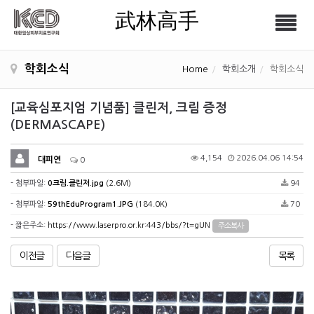
武林高手
Tog
武林高手
nav
학회소식
Home
학회소개
학회소식
[교육심포지엄 기념품] 클린저, 크림 증정
(DERMASCAPE)
4,154
2026.04.06 14:54
대피연
0
- 첨부파일:
0크림.클린저.jpg
(2.6M)
94
- 첨부파일:
59thEduProgram1.JPG
(184.0K)
70
- 짧은주소:
https://www.laserpro.or.kr:443/bbs/?t=gUN
주소복사
이전글
다음글
목록