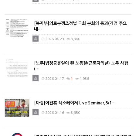
[복지부]의료분쟁조정법 국회 본회의 통과(개정 주요
내…
2026.04.23
3,340
[노무]법정공휴일이 된 노동절(근로자의날) 노무 사항
(…
2026.04.17
1
4,936
[마감]이건홍 색소레이저 Live Seminar.6/1…
2026.04.16
3,950