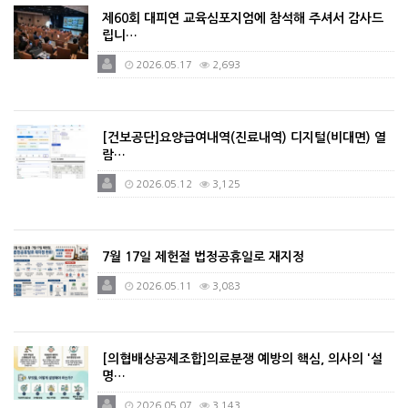
제60회 대피연 교육심포지엄에 참석해 주셔서 감사드
립니…
2026.05.17
2,693
[건보공단]요양급여내역(진료내역) 디지털(비대면) 열
람…
2026.05.12
3,125
7월 17일 제헌절 법정공휴일로 재지정
2026.05.11
3,083
[의협배상공제조합]의료분쟁 예방의 핵심, 의사의 '설
명…
2026.05.07
3,143