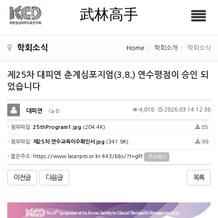
武林高手
Tog
武林高手
nav
학회소식
Home
학회소개
학회소식
제25차 대피연 춘계심포지엄(3.8.) 연수평점이 승인 되
었습니다
4,018
2026.03.14 12:38
대피연
0
- 첨부파일:
25thProgram1.jpg
(204.4K)
85
- 첨부파일:
제25차.연수교육이수확인서.jpg
(341.9K)
99
- 짧은주소:
https://www.laserpro.or.kr:443/bbs/?t=gPI
주소복사
이전글
다음글
목록