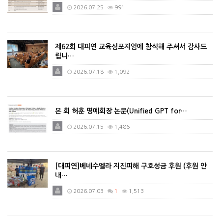
2026.07.25
991
제62회 대피연 교육심포지엄에 참석해 주셔서 감사드
립니…
2026.07.18
1,092
본 회 허훈 명예회장 논문(Unified GPT for…
2026.07.15
1,486
[대피연]베네수엘라 지진피해 구호성금 후원 (후원 안
내…
2026.07.03
1
1,513