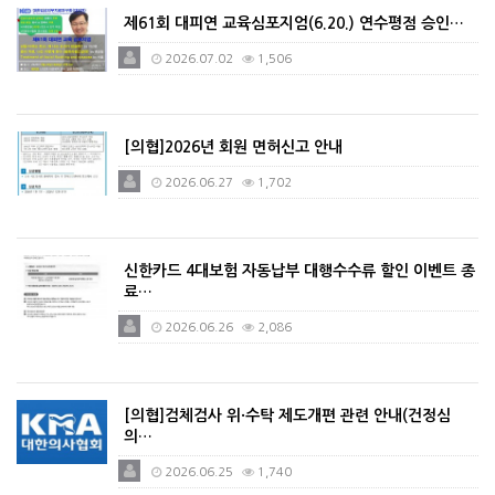
제61회 대피연 교육심포지엄(6.20.) 연수평점 승인…
2026.07.02
1,506
[의협]2026년 회원 면허신고 안내
2026.06.27
1,702
신한카드 4대보험 자동납부 대행수수류 할인 이벤트 종
료…
2026.06.26
2,086
[의협]검체검사 위·수탁 제도개편 관련 안내(건정심
의…
2026.06.25
1,740