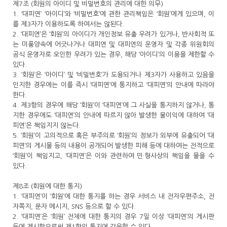
제7조 (회원의 아이디 및 비밀번호의 관리에 대한 의무)
1. ‘대피연’ ‘아이디’와 ‘비밀번호’에 관한 관리책임은 ‘회원’에게 있으며, 이
를 제3자가 이용하도록 하여서는 않된다.
2. ‘대피연’은 ‘회원’의 아이디가 개인정보 유출 우려가 있거나, 반사회적 또
는 미풍양속에 어긋나거나 대피연 및 대피연의 운영자 및 각종 위원회의
공식 운영자로 오인한 우려가 있는 경우, 해당 ‘아이디’의 이용을 제한할 수
있다.
3. ‘회원’은 ‘아이디’ 및 ‘비밀번호’가 도용되거나 제3자가 사용하고 있음을
인지한 경우에는 이를 즉시 ‘대피연’에 통지하고 ‘대피연’의 안내에 따라야
한다.
4. 제3항의 경우에 해당 ‘회원’이 ‘대피연’에 그 사실을 통지하지 않거나, 통
지한 경우에도 ‘대피연’의 안내에 따르지 않아 발생한 불이익에 대하여 ‘대
피연’은 책임지지 않는다.
5. ‘회원’이 고의적으로 혹은 부주의로 ‘회원’의 정보가 외부에 유출되어 ‘대
피연’의 게시물 등의 내용이 공개되어 발생한 피해 등에 대하여는 전적으로
‘회원’이 책임지고, ‘대피연’은 이와 관련하여 민·형사상의 책임을 물을 수
있다.
제8조 (회원에 대한 통지)
1. ‘대피연’이 ‘회원’에 대한 통지를 하는 경우 서비스 내 전자우편주소, 전
자쪽지, 문자 메시지, SNS 등으로 할 수 있다.
2. ‘대피연’은 ‘회원’ 전체에 대한 통지의 경우 7일 이상 ‘대피연’의 게시판
등에 게시함으로써 제1항의 통지에 갈음할 수 있다.