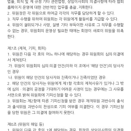
법률, 회칙 및 제 규정 기타 관련법령, 상임이사회의 의결사항에 따라 협회
홈페이지 운영에 대한 전반적인 업무를 총괄․지휘한다.
2. 위원장은 각 위원으로 하여금 각각의 직무를 담당하게 할 수 있다.
3. 직무 수행을 위하여 위원회는 각 위원에게 활동비를 지급할 수 있다.
4. 위원이 궐위되거나 사망, 질병 기타 부득이한 사유로 그 직무를 수행할
수 없는 경우, 위원회의 운영상 필요한 때에는 회장이 새로이 위원을 위촉
한다.
제7조 (제척, 기피, 회피)
1. 위원은 다음 각 호의 어느 하나에 해당하는 경우 위원회의 심의·의결에
서 제척된다.
가. 위원이 위원회의 심의·의결 안건(이하 이 조에서 ‘해당 안건’)의 당사자
인 경우
나. 위원이 해당 안건의 당사자와 친족이거나 친족이었던 경우
2. 해당 안건의 당사자는 위원에게 제1항 각호의 제척사유가 있거나 그 밖
에 심의ㆍ의결의 공정을 기대하기 어려운 사정이 있는 경우에는 그 사유를
서면으로 밝혀 위원회에 기피신청을 할 수 있다.
3. 위원회는 제2항에 따른 기피신청을 받은 경우 재적위원 과반수의 출석
과 출석위원 과반수의 찬성으로 기피 여부를 의결한다. 이 경우 기피신청
을 당한 위원은 그 의결에 참여하지 못한다.
제8조 (위원의 해임 등)
1. 위원이 다음 각 호의 1에 해당하는 경우, 회장은 상임이사회의 의결을