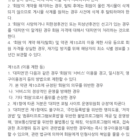
2. ‘회원’이 계약을 해지하는 경우, 탈퇴 후에는 회원이 올린 게시물이 삭제
되지 않으므로 게시물 삭제를 원하는 경우 사전에 삭제 후 탈퇴하여야 한
다.
3. ‘회원’이 사망하거나 피한정후견인 또는 피성년후견인 선고가 있는 경우
를 '대피연'이 알게된 경우 회원 자격에 대해서 ‘대피연’이 처리하는 것으로
한다.
4. '회원'이 계약 해지(탈회) 및 약관 제18조의 이용 제한 사유 등으로 회
원 자격을 상실한 경우, 재가입 방지를 위해 해당자의 최소 식별 정보를 3
년간 보관할 수 있다.
제18조 (이용 제한 등)
1. ‘대피연’은 다음과 같은 경우 ‘회원’의 ‘서비스’ 이용을 경고, 일시정지, 영
구이용정지 등의 방법으로 제한할 수 있다.
가. 본 약관 제10조에 규정된 ‘회원‘의 의무를 위반한 경우
나. ‘서비스’의 정상적인 운영을 방해한 경우
다. 기타 ‘회원’으로서 품위를 손상한 경우
2. 제1항에 따른 처분은 ‘대피연 포털 사이트 운영위원회 규정’에 따른다.
3. ‘대피연’은 제1항에도 불구하고, ‘주민등록법’을 위반한 명의도용, ‘저작
권법’ 및 ‘컴퓨터프로그램보호법’을 위반한 불법프로그램의 제공 및 운영방
해, ‘정보통신망법’을 위반한 불법통신 및 해킹, 악성프로그램의 배포, 접속
권한 초과행위 등과 같이 관련법을 위반한 경우에는 즉시 영구이용정지를
할 수 있으며, 관련 법규에 의하여 회원에게 민형사상의 책임을 물을 수 있