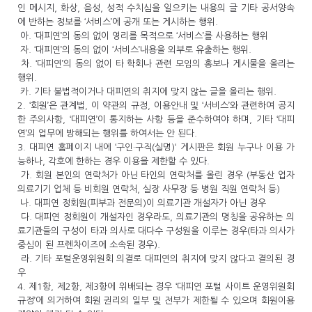
인 메시지, 화상, 음성, 성적 수치심을 일으키는 내용의 글 기타 공서양속
에 반하는 정보를 ‘서비스’에 공개 또는 게시하는 행위.
아. ‘대피연’의 동의 없이 영리를 목적으로 ‘서비스’를 사용하는 행위
자. ‘대피연’의 동의 없이 ‘서비스’내용을 외부로 유출하는 행위.
차. ‘대피연’의 동의 없이 타 학회나 관련 모임의 홍보나 게시물을 올리는
행위.
카. 기타 불법적이거나 대피연의 취지에 맞지 않는 글을 올리는 행위.
2. ‘회원’은 관계법, 이 약관의 규정, 이용안내 및 ‘서비스’와 관련하여 공지
한 주의사항, ‘대피연’이 통지하는 사항 등을 준수하여야 하며, 기타 ‘대피
연’의 업무에 방해되는 행위를 하여서는 안 된다.
3. 대피연 홈페이지 내에 ‘구인·구직(실명)‘ 게시판은 회원 누구나 이용 가
능하나, 각호에 한하는 경우 이용을 제한할 수 있다.
가. 회원 본인의 연락처가 아닌 타인의 연락처를 올린 경우 (부동산 업자
의료기기 업체 등 비회원 연락처, 실장 사무장 등 병원 직원 연락처 등)
나. 대피연 정회원(피부과 전문의)이 의료기관 개설자가 아닌 경우
다. 대피연 정회원이 개설자인 경우라도, 의료기관의 명칭을 공유하는 의
료기관들의 구성이 타과 의사로 대다수 구성원을 이루는 경우(타과 의사가
중심이 된 프렌차이즈에 소속된 경우).
라. 기타 포털운영위원회 의결로 대피연의 취지에 맞지 않다고 결의된 경
우
4. 제1항, 제2항, 제3항에 위배되는 경우 ‘대피연 포털 사이트 운영위원회
규정’에 의거하여 회원 권리의 일부 및 전부가 제한될 수 있으며 회원이용