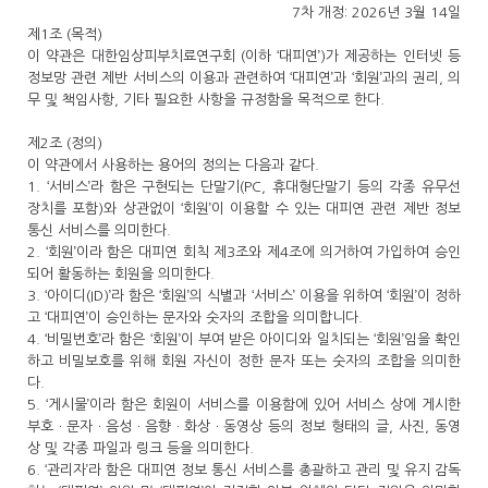
7차 개정: 2026년 3월 14일
제1조 (목적)
이 약관은 대한임상피부치료연구회 (이하 ‘대피연’)가 제공하는 인터넷 등
정보망 관련 제반 서비스의 이용과 관련하여 ‘대피연’과 ‘회원’과의 권리, 의
무 및 책임사항, 기타 필요한 사항을 규정함을 목적으로 한다.
제2조 (정의)
이 약관에서 사용하는 용어의 정의는 다음과 같다.
1. ‘서비스’라 함은 구현되는 단말기(PC, 휴대형단말기 등의 각종 유무선
장치를 포함)와 상관없이 ‘회원’이 이용할 수 있는 대피연 관련 제반 정보
통신 서비스를 의미한다.
2. ‘회원’이라 함은 대피연 회칙 제3조와 제4조에 의거하여 가입하여 승인
되어 활동하는 회원을 의미한다.
3. ‘아이디(ID)’라 함은 ‘회원’의 식별과 ‘서비스’ 이용을 위하여 ‘회원’이 정하
고 ‘대피연’이 승인하는 문자와 숫자의 조합을 의미합니다.
4. ‘비밀번호’라 함은 ‘회원’이 부여 받은 아이디와 일치되는 ‘회원’임을 확인
하고 비밀보호를 위해 회원 자신이 정한 문자 또는 숫자의 조합을 의미한
다.
5. ‘게시물’이라 함은 회원이 서비스를 이용함에 있어 서비스 상에 게시한
부호ㆍ문자ㆍ음성ㆍ음향ㆍ화상ㆍ동영상 등의 정보 형태의 글, 사진, 동영
상 및 각종 파일과 링크 등을 의미한다.
6. ‘관리자’라 함은 대피연 정보 통신 서비스를 총괄하고 관리 및 유지 감독