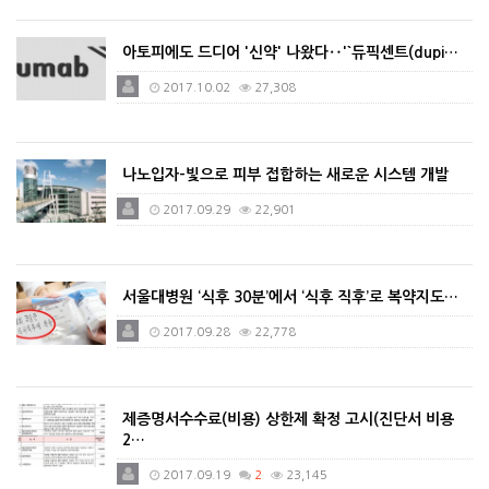
아토피에도 드디어 '신약' 나왔다‥'`듀픽센트(dupi…
2017.10.02
27,308
나노입자-빛으로 피부 접합하는 새로운 시스템 개발
2017.09.29
22,901
서울대병원 ‘식후 30분’에서 ‘식후 직후’로 복약지도…
2017.09.28
22,778
제증명서수수료(비용) 상한제 확정 고시(진단서 비용
2…
2017.09.19
2
23,145