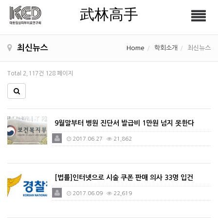
武林高手
Tog
武林高手
nav
최신뉴스
Home
학회소개
최신뉴스
Total 2,117건
128 페이지
9월말부터 병원 진단서 발급비 1만원 넘지 못한다
2017.06.27
21,862
[법률]인터넷으로 시술 쿠폰 판매 의사 33명 입건
2017.06.09
22,619