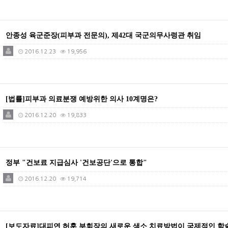
안종성 육군준장(피부과 전문의), 제42대 국군의무사령관 취임
2016.12.23
19,956
[법률]피부과 의료분쟁 예방위한 의사 10계명은?
2016.12.20
19,833
정부 "건보료 지급심사 '건보공단'으로 통합"
2016.12.20
19,714
[보도자료]대피연 허훈 부회장의 새로운 색소 치료방법이 국제적인 학술지인 'J