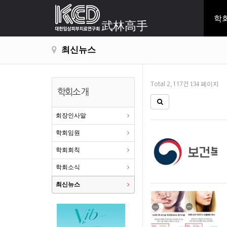
학
武林高手
최신뉴스
134 페이지
Total 2,117건
학회소개
회장인사말
학회임원
학회회칙
학회소식
최신뉴스