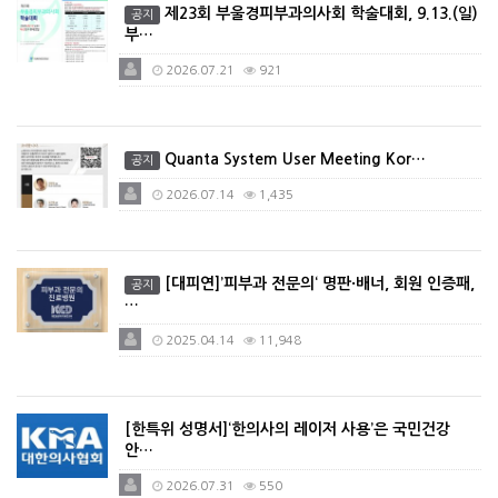
제23회 부울경피부과의사회 학술대회, 9.13.(일)
공지
부…
2026.07.21
921
Quanta System User Meeting Kor…
공지
2026.07.14
1,435
[대피연]’피부과 전문의‘ 명판·배너, 회원 인증패,
공지
…
2025.04.14
11,948
[한특위 성명서]‘한의사의 레이저 사용’은 국민건강
안…
2026.07.31
550