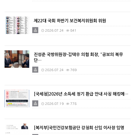
제22대 국회 하반기 보건복지위원회 위원
2026.07.24
841
진성준 국방위원장-김택우 의협 회장, “공보의 복무
단…
2026.07.24
769
[국세청]2026년 소득세 정기 환급 안내 사칭 해킹메…
2026.07.19
778
[복지부]국민건강보험공단 강청희 신임 이사장 임명