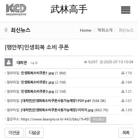
武林高手
Tog
武林高手
nav
최신뉴스
Home
학회소개
최신뉴스
[행안부]민생회복 소비 쿠폰
9,037
2025.07.10 10:04
대피연
0
- 첨부파일:
민생회복소비쿠폰1.jpg
(1.8M)
178
- 첨부파일:
민생회복소비쿠폰2.jpg
(2.1M)
164
- 첨부파일:
민생회복소비쿠폰3.jpg
(2.1M)
121
- 첨부파일:
[대피연]민생회복소비쿠폰사용가능매장1PDF.pdf
(564.0K)
147
- 첨부파일:
[대피연]민생회복소비쿠폰사용가능매장2이미지.jpg
(662.7K)
139
- 짧은주소:
https://www.laserpro.or.kr:443/bbs/?t=fEl
주소복사
이전글
다음글
목록