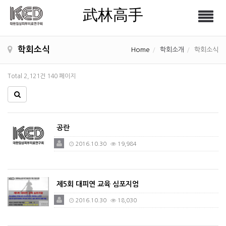
武林高手
Tog
武林高手
nav
학회소식
Home
학회소개
학회소식
Total 2,121건
140 페이지
공란
2016.10.30
19,984
제5회 대피연 교육 심포지엄
2016.10.30
18,030