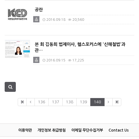
공란
2016.09.18
20,560
본 회 김동희 법제이사, 헬스포커스에 '신해철법'과
관…
2016.09.15
17,225
136
137
138
139
140
이용약관
개인정보 취급방침
이메일 무단수집거부
Contact Us