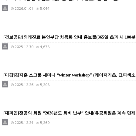
2026.01.01
5,044
[건보공단]외래진료 본인부담 차등화 안내 홍보물(365일 초과 시 100분
2025.12.30
4,678
[마감]김지훈 소그룹 세미나 “winter workshop” (레이저기초, 표피색
2025.12.26
5,208
[대피연]전공의 회원 “2026년도 회비 납부” 안내(유공회원은 계속 면제 및 f
2025.12.24
5,269