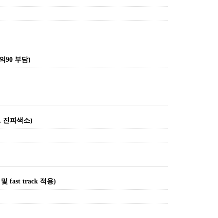
의90 부담)
소, 진피색소)
ast track 적용)