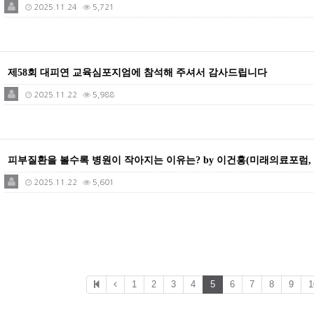
2025.11.24
5,721
제58회 대피연 교육심포지엄에 참석해 주셔서 감사드립니다
2025.11.22
5,988
피부질환을 볼수록 병원이 작아지는 이유는? by 이건홍(미래의료포럼,
2025.11.22
5,601
1
2
3
4
5
6
7
8
9
1