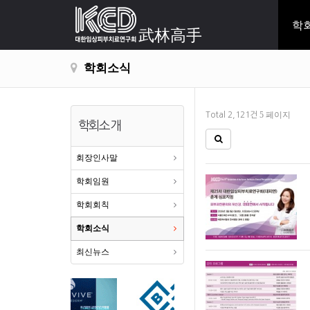
학
武林高手
학회소식
5 페이지
Total 2,121건
학회소개
회장인사말
학회임원
학회회칙
학회소식
최신뉴스