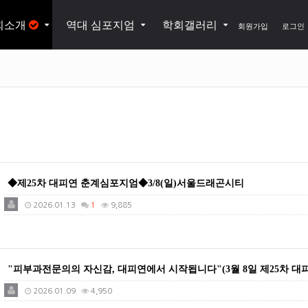
회소개
역대 심포지엄
학회갤러리
회원가입
로그인
◆제25차 대피연 춘계심포지엄◆3/8(일)서울드래곤시티
2026.01.13
1
9,885
"피부과전문의의 자신감, 대피연에서 시작됩니다"(3월 8일 제25차 대
2026.01.09
4,950