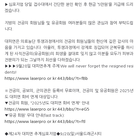
▶심포지엄 당일 접수대에서 간단한 본인 확인 후 현금 ’5만원‘을 지급해 드리
겠습니다.
지방의 전공의 회원님들 및 유공회원 여러분들의 많은 관심과 참여 부탁드립
니다.
대피연은 의료농단 투쟁과정에서의 전공의 회원님들의 헌신에 깊은 감사의 마
음을 가지고 있습니다. 아울러, 투쟁과정에서 강제로 징집되어 군복무를 하시
게 된 사직전공의(유공회원)의 희생을 절대로 잊지 않고 이분들 모두가 피부과
전문의가 되는 그날까지 최선을 다하겠습니다.
▶▶▶9월28일 대피연추계 주제:We will never forget the resigned resi
dents!
https://www.laserpro.or.kr:443/bbs/?t=fBb
※전공의, 공보의, 군의관은 등록비 무료이며, 전공의 및 유공회원은 2025년
도 대피연 회비 면제 대상입니다.
▼전공의 회원, "2025년도 대피연 회비 면제" 안내:
https://www.laserpro.or.kr:443/bbs/?t=eG5
▼‘유공 회원‘ 우대 안내(fast track):
https://www.laserpro.or.kr:443/bbs/?t=ftl
◆제24차 대피연 추계심포지엄◆9/28(일)서울드래곤시티