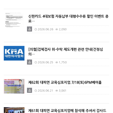
신한카드 4대보험 자동납부 대행수수류 할인 이벤트 종
료…
2026.06.26
2,093
[의협]검체검사 위·수탁 제도개편 관련 안내(건정심
의…
2026.06.25
1,750
제62회 대피연 교육심포지엄.7/18(토)6PM베어홀
2026.06.21
3,861
제61회 대피연 교육심포지엄에 참석해 주셔서 감사드