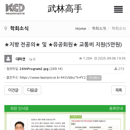
武林高手
Tog
武林高手
nav
학회소식
Home
학회소개
학회소식
★지방 전공의★ 및 ★유공회원★ 교통비 지원(5만원)
7,284
2025.09.06 19:35
대피연
0
- 첨부파일:
24thProgram2.jpg
(289.1K)
273
- 짧은주소:
https://www.laserpro.or.kr:443/bbs/?t=fY2
주소복사
이전글
다음글
목록