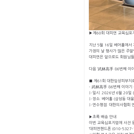
▶
제60회 대피연 교육심포
지난 5월 16일 베어홀에서
가정의 날 행사가 많은 주
대피연은 앞으로도 회원님들
다음 ‘武林高手 86번째 이
■ 제61회 대한임상피부치
- 武林高手 86번째 이야기 
▷일시: 2026년 6월 20일
▷장소: 베어홀 (삼성동 대웅
▷연수평점: 대한의사협회 연
▶초록 배송 안내:
이번 교육심포지엄에 사전 등
‘대피연핸드폰 (010-532