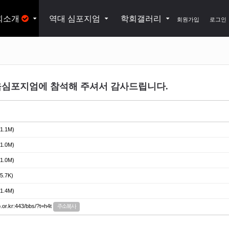
회소개
역대 심포지엄
학회갤러리
회원가입
로그인
육심포지엄에 참석해 주셔서 감사드립니다.
1.1M)
1.0M)
1.0M)
5.7K)
1.4M)
.or.kr:443/bbs/?t=h4t
주소복사