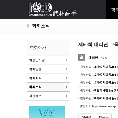
학
武林高手
학회소식
제60회 대피연 교
학회소개
대피연
0
회장인사말
- 첨부파일:
11제60차교육.jpg
(
학회임원
- 첨부파일:
12제60차교육.jpg
(
학회회칙
- 첨부파일:
13제60차교육.jpg
(
학회소식
- 첨부파일:
41단체사진.jpg
(99
최신뉴스
- 첨부파일:
31제60차교육.jpg
(
https://www.laserpro
- 짧은주소:
이전글
다음글